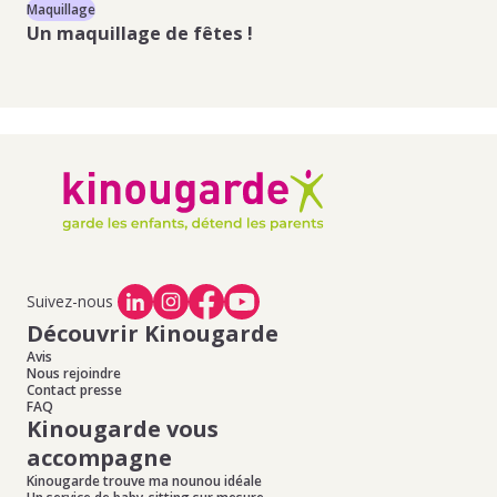
Maquillage
Maq
Un maquillage
de fêtes
!
Un
Suivez-nous
Découvrir Kinougarde
Avis
Nous rejoindre
Contact presse
FAQ
Kinougarde vous
accompagne
Kinougarde trouve ma nounou idéale