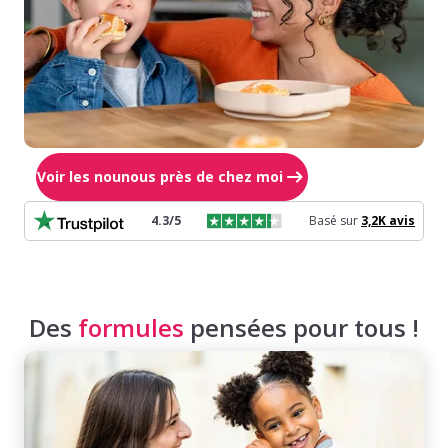
Voir les nounous près de chez moi
4.3
/5
Basé sur
3,2K
avis
Des
formules
pensées pour tous !