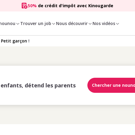
50%
de crédit d'impôt avec Kinougarde
 nounou
Trouver un job
Nous découvrir
Nos vidéos
:
Petit garçon
!
s enfants, détend les parents
Chercher une noun