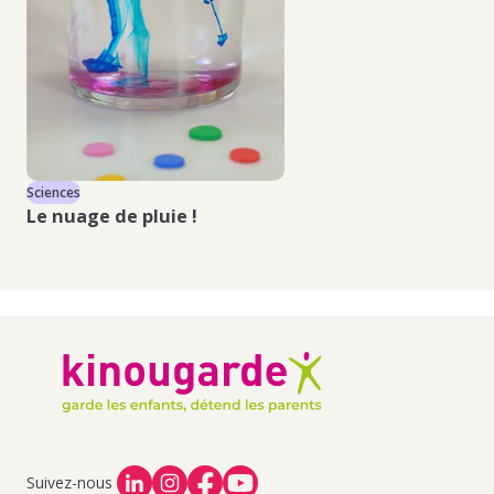
Sciences
Sci
Le nuage
de pluie
!
La
Suivez-nous