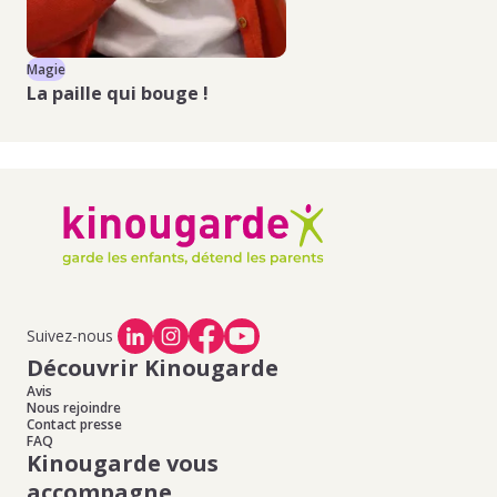
Magie
Mag
La
paille
qui bouge !
Le
Suivez-nous
Découvrir Kinougarde
Avis
Nous rejoindre
Contact presse
FAQ
Kinougarde vous
accompagne