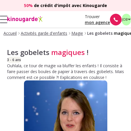
50%
de crédit d'impôt avec Kinougarde
Trouver
JOB
mon agence
Accueil
Activités garde d'enfants
Magie
Les gobelets
magiqu
Les gobelets
magiques
!
3 - 6 ans
Ouhlala, ce tour de magie va bluffer les enfants ! Il consiste à
faire passer des boules de papier à travers des gobelets. Mais
comment est-ce possible ?! Explications en coulisse !