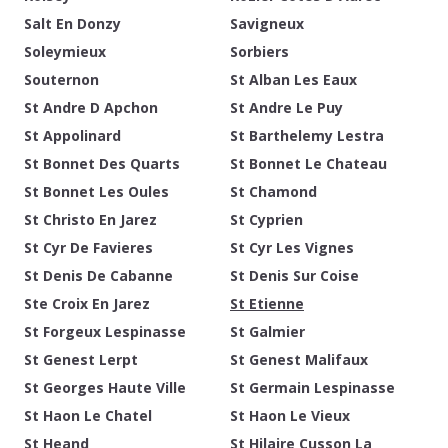
Salt En Donzy
Savigneux
Soleymieux
Sorbiers
Souternon
St Alban Les Eaux
St Andre D Apchon
St Andre Le Puy
St Appolinard
St Barthelemy Lestra
St Bonnet Des Quarts
St Bonnet Le Chateau
St Bonnet Les Oules
St Chamond
St Christo En Jarez
St Cyprien
St Cyr De Favieres
St Cyr Les Vignes
St Denis De Cabanne
St Denis Sur Coise
Ste Croix En Jarez
St Etienne
St Forgeux Lespinasse
St Galmier
St Genest Lerpt
St Genest Malifaux
St Georges Haute Ville
St Germain Lespinasse
St Haon Le Chatel
St Haon Le Vieux
St Heand
St Hilaire Cusson La