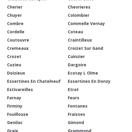
Cherier
Chevrieres
Chuyer
Colombier
Combre
Commelle Vernay
Cordelle
Coteau
Coutouvre
Craintilleux
Cremeaux
Croizet Sur Gand
Crozet
Cuinzier
Cuzieu
Dargoire
Doizieux
Ecotay L Olme
Essertines En Chatelneuf
Essertines En Donzy
Estivareilles
Etrat
Farnay
Feurs
Firminy
Fontanes
Fouillouse
Fraisses
Genilac
Gimond
Graix
Grammond