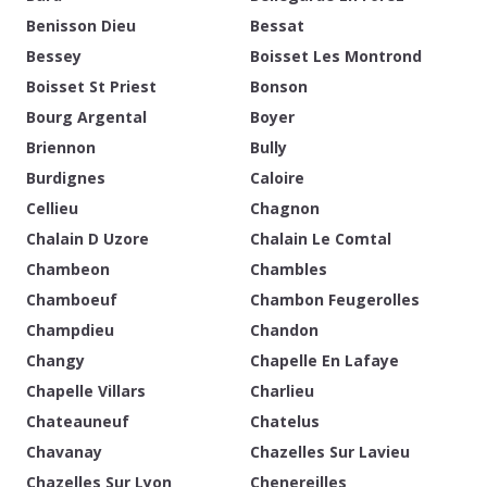
Benisson Dieu
Bessat
Bessey
Boisset Les Montrond
Boisset St Priest
Bonson
Bourg Argental
Boyer
Briennon
Bully
Burdignes
Caloire
Cellieu
Chagnon
Chalain D Uzore
Chalain Le Comtal
Chambeon
Chambles
Chamboeuf
Chambon Feugerolles
Champdieu
Chandon
Changy
Chapelle En Lafaye
Chapelle Villars
Charlieu
Chateauneuf
Chatelus
Chavanay
Chazelles Sur Lavieu
Chazelles Sur Lyon
Chenereilles