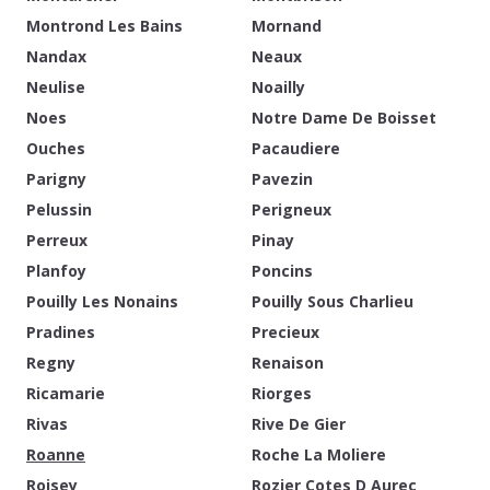
Montrond Les Bains
Mornand
Nandax
Neaux
Neulise
Noailly
Noes
Notre Dame De Boisset
Ouches
Pacaudiere
Parigny
Pavezin
Pelussin
Perigneux
Perreux
Pinay
Planfoy
Poncins
Pouilly Les Nonains
Pouilly Sous Charlieu
Pradines
Precieux
Regny
Renaison
Ricamarie
Riorges
Rivas
Rive De Gier
Roanne
Roche La Moliere
Roisey
Rozier Cotes D Aurec