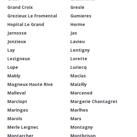
Grand Croix
Gresle
Grezieux Le Fromental
Gumieres
Hopital Le Grand
Horme
Jarnosse
Jas
Jonzieux
Lavieu
Lay
Lentigny
Lezigneux
Lorette
Lupe
Luriecq
Mably
Maclas
Magneux Haute Rive
Maizilly
Malleval
Marcenod
Marclopt
Margerie Chantagret
Maringes
Marlhes
Marols
Mars
Merle Leignec
Montagny
Montarcher
Montbrison