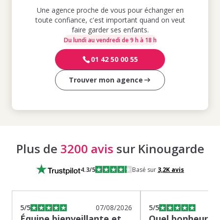
Une agence proche de vous pour échanger en
toute confiance, c'est important quand on veut
faire garder ses enfants.
Du lundi au vendredi de 9 h à 18 h
01 42 50 00 55
Trouver mon agence
Plus de
3200 avis
sur Kinougarde
4.3
/5
Basé sur
3,2K
avis
5
/5
07/08/2026
5
/5
Équipe bienveillante et
Quel bonheur de