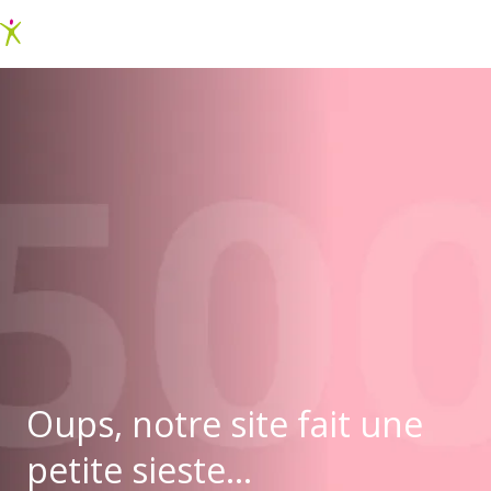
Oups, notre site fait une
petite sieste...