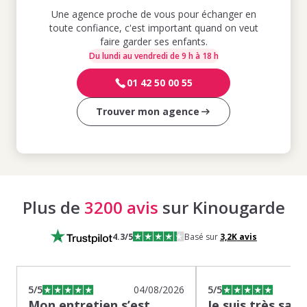
Une agence proche de vous pour échanger en
toute confiance, c'est important quand on veut
faire garder ses enfants.
Du lundi au vendredi de 9 h à 18 h
01 42 50 00 55
Trouver mon agence
Plus de
3200 avis
sur Kinougarde
4.3
/5
Basé sur
3,2K
avis
5
/5
04/08/2026
5
/5
Mon entretien s’est
Je suis très sati