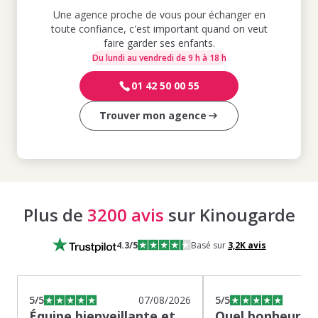
Une agence proche de vous pour échanger en
toute confiance, c'est important quand on veut
faire garder ses enfants.
Du lundi au vendredi de 9 h à 18 h
01 42 50 00 55
Trouver mon agence
Plus de
3200 avis
sur Kinougarde
4.3
/5
Basé sur
3,2K
avis
5
/5
07/08/2026
5
/5
Équipe bienveillante et
Quel bonheur de