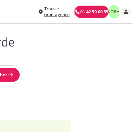
Trouver
01 42 50 00 55
JOB
mon agence
rde
her