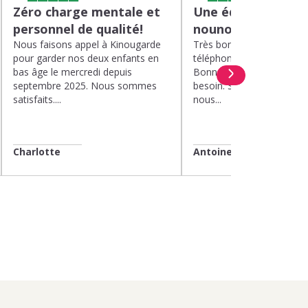
Zéro charge mentale et
Une équipe efficac
personnel de qualité!
nounou parfaite!
Nous faisons appel à Kinougarde
Très bons interlocuteurs 
pour garder nos deux enfants en
téléphone. Rapidité. Polit
bas âge le mercredi depuis
Bonne compréhension de
septembre 2025. Nous sommes
besoin. Soucis du détail. 
satisfaits....
nous...
Charlotte
Antoine