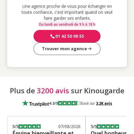
Une agence proche de vous pour échanger en
toute confiance, c'est important quand on veut
faire garder ses enfants.
Du lundi au vendredi de 9 h à 18 h
01 42 50 00 55
Trouver mon agence
Plus de
3200 avis
sur Kinougarde
4.3
/5
Basé sur
3,2K
avis
5
/5
07/08/2026
5
/5
Équipe bienveillante et
Quel bonheur de