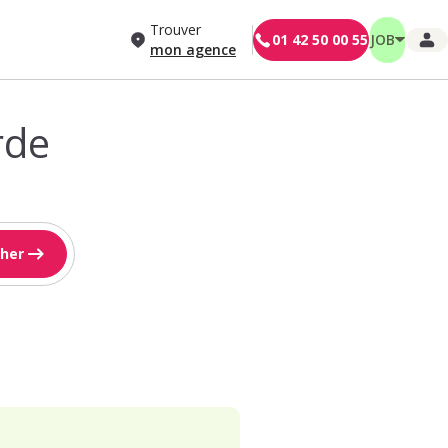
Trouver
01 42 50 00 55
JOB
mon agence
rde
her