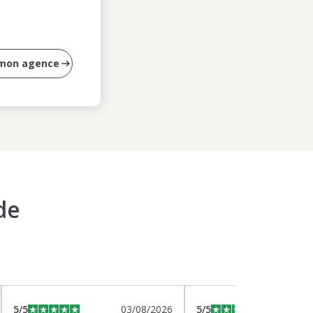
 mon agence
de
5
/5
03/08/2026
5
/5
0