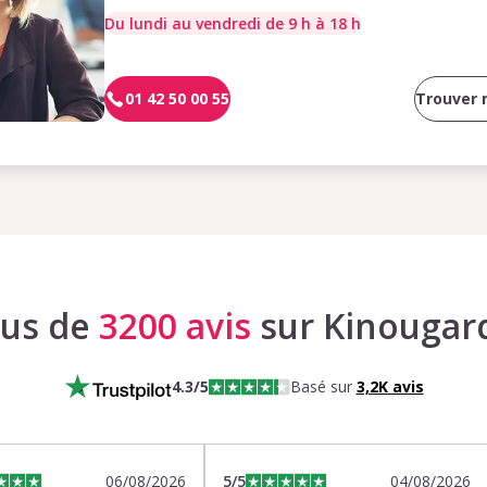
Du lundi au vendredi de 9 h à 18 h
01 42 50 00 55
Trouver
lus de
3200 avis
sur Kinougar
4.3
/5
Basé sur
3,2K
avis
06/08/2026
5
/5
04/08/2026