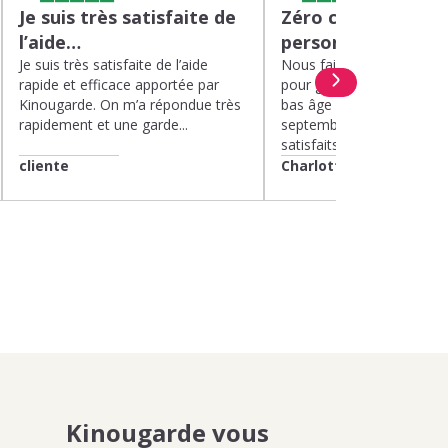
Je suis très satisfaite de
Zéro charge menta
l’aide…
personnel de quali
Je suis très satisfaite de l’aide
Nous faisons appel à Kin
rapide et efficace apportée par
pour garder nos deux enf
Kinougarde. On m’a répondue très
bas âge le mercredi depui
rapidement et une garde...
septembre 2025. Nous 
satisfaits....
cliente
Charlotte
Kinougarde vous