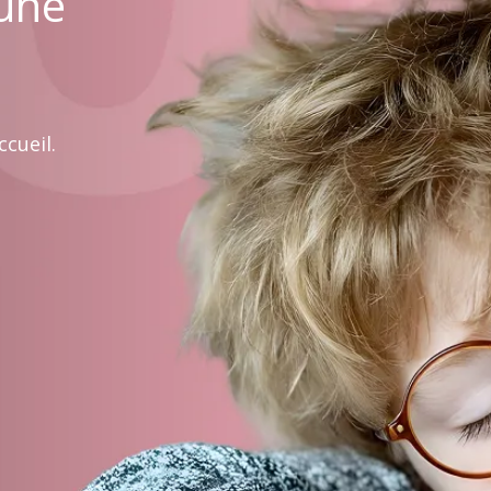
 une
cueil.