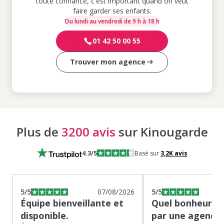
toute confiance, c'est important quand on veut
faire garder ses enfants.
Du lundi au vendredi de 9 h à 18 h
01 42 50 00 55
Trouver mon agence
Plus de
3200 avis
sur Kinougarde
4.3
/5
Basé sur
3,2K
avis
5
/5
07/08/2026
5
/5
Équipe bienveillante et
Quel bonheur de
disponible.
par une agence