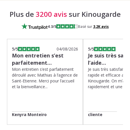
Plus de
3200 avis
sur Kinougarde
4.3
/5
Basé sur
3,2K
avis
5
/5
04/08/2026
5
/5
Mon entretien s’est
Je suis très sati
parfaitement…
l’aide…
Mon entretien s’est parfaitement
Je suis très satisfaite d
déroulé avec Mathias à l’agence de
rapide et efficace app
Saint-Etienne. Merci pour l’accueil
Kinougarde. On m’a r
et la bienveillance...
rapidement et une gard
Kenyra Monteiro
cliente