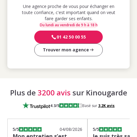
Une agence proche de vous pour échanger en
toute confiance, c'est important quand on veut
faire garder ses enfants.
Du lundi au vendredi de 9 h à 18 h
01 42 50 00 55
Trouver mon agence
Plus de
3200 avis
sur Kinougarde
4.3
/5
Basé sur
3,2K
avis
5
/5
04/08/2026
5
/5
Mon entretien s’est
Je suis très sati