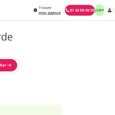
Trouver
01 42 50 00 55
JOB
mon agence
rde
her