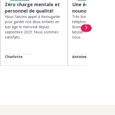
Zéro charge mentale et
Une équipe efficac
personnel de qualité!
nounou parfaite!
Nous faisons appel à Kinougarde
Très bons interlocuteurs 
pour garder nos deux enfants en
téléphone. Rapidité. Polit
bas âge le mercredi depuis
Bonne compréhension de
septembre 2025. Nous sommes
besoin. Soucis du détail. 
satisfaits....
nous...
Charlotte
Antoine