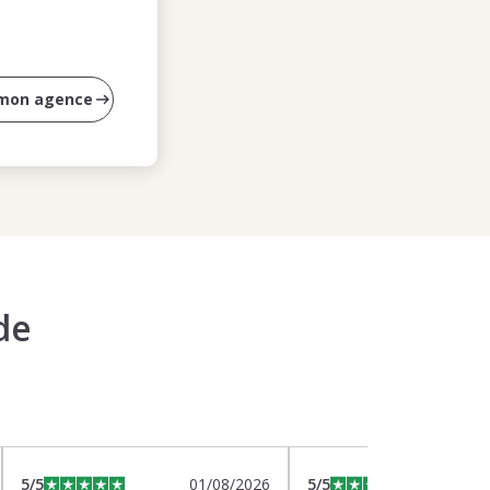
 mon agence
de
5
/5
01/08/2026
5
/5
2