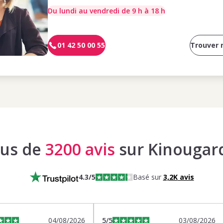
Du lundi au vendredi de 9 h à 18 h
01 42 50 00 55
Trouver
lus de
3200 avis
sur Kinougar
4.3
/5
Basé sur
3,2K
avis
04/08/2026
5
/5
03/08/2026