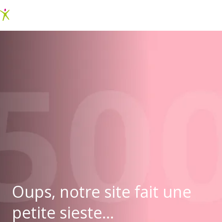
Oups, notre site fait une
petite sieste...