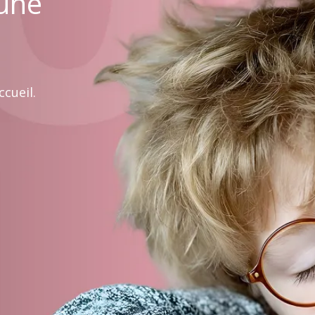
 une
cueil.