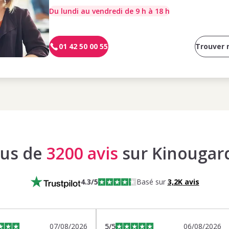
Du lundi au vendredi de 9 h à 18 h
01 42 50 00 55
Trouver
lus de
3200 avis
sur Kinougar
4.3
/5
Basé sur
3,2K
avis
07/08/2026
5
/5
06/08/2026