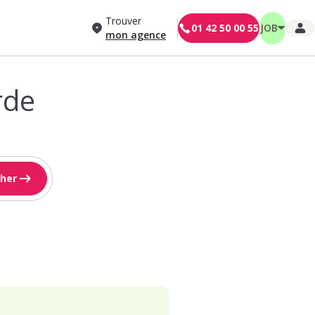
Trouver
01 42 50 00 55
JOB
mon agence
rde
her