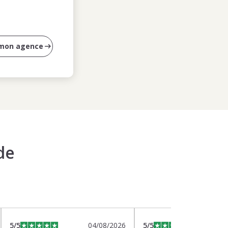
 mon agence
de
5
/5
04/08/2026
5
/5
0