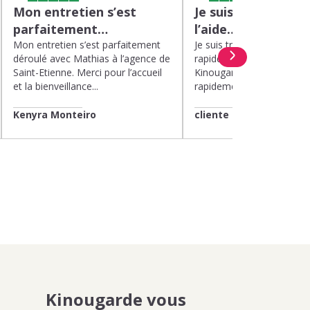
Mon entretien s’est
Je suis très satisfa
parfaitement…
l’aide…
Mon entretien s’est parfaitement
Je suis très satisfaite de l’
déroulé avec Mathias à l’agence de
rapide et efficace apport
Saint-Etienne. Merci pour l’accueil
Kinougarde. On m’a répon
et la bienveillance...
rapidement et une garde..
Kenyra Monteiro
cliente
Kinougarde vous