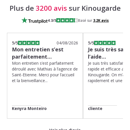
Plus de
3200 avis
sur Kinougarde
4.3
/5
Basé sur
3,2K
avis
5
/5
04/08/2026
5
/5
Mon entretien s’est
Je suis très sati
parfaitement…
l’aide…
Mon entretien s’est parfaitement
Je suis très satisfaite d
déroulé avec Mathias à l’agence de
rapide et efficace app
Saint-Etienne. Merci pour l’accueil
Kinougarde. On m’a r
et la bienveillance...
rapidement et une gard
Kenyra Monteiro
cliente