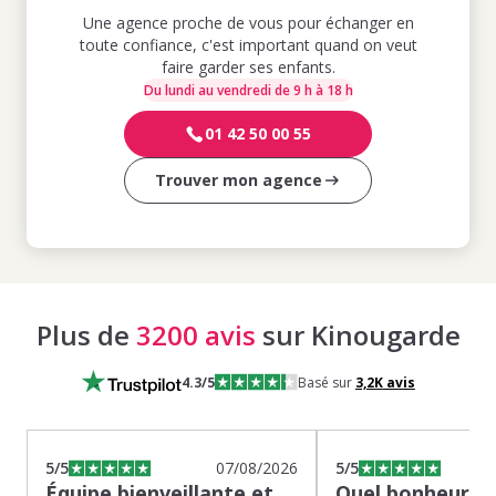
Une agence proche de vous pour échanger en
toute confiance, c'est important quand on veut
faire garder ses enfants.
Du lundi au vendredi de 9 h à 18 h
01 42 50 00 55
Trouver mon agence
Plus de
3200 avis
sur Kinougarde
4.3
/5
Basé sur
3,2K
avis
5
/5
07/08/2026
5
/5
Équipe bienveillante et
Quel bonheur de