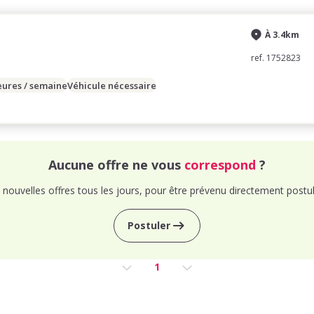
À 3.4km
ref. 1752823
eures / semaine
Véhicule nécessaire
Aucune offre ne vous
correspond
?
nouvelles offres tous les jours, pour être prévenu directement postul
Postuler
1