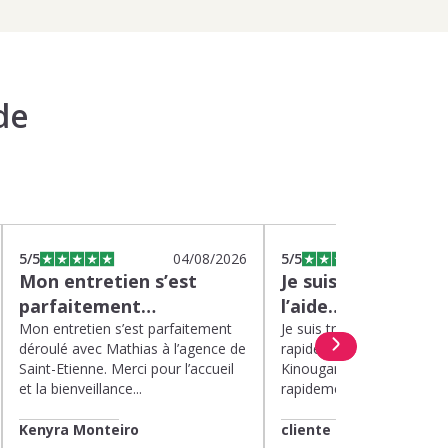
de
5
/5
04/08/2026
5
/5
0
Mon entretien s’est
Je suis très satisfa
parfaitement…
l’aide…
Mon entretien s’est parfaitement
Je suis très satisfaite de l’
déroulé avec Mathias à l’agence de
rapide et efficace apport
Saint-Etienne. Merci pour l’accueil
Kinougarde. On m’a répon
et la bienveillance...
rapidement et une garde..
Kenyra Monteiro
cliente