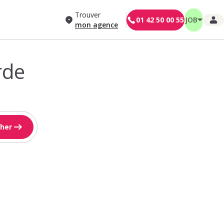
Trouver
01 42 50 00 55
JOB
mon agence
rde
her