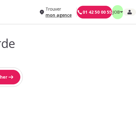
Trouver
01 42 50 00 55
JOB
mon agence
rde
her