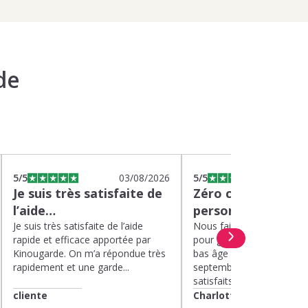
de
5
/5
03/08/2026
5
/5
0
Je suis très satisfaite de
Zéro charge menta
l’aide…
personnel de quali
Je suis très satisfaite de l’aide
Nous faisons appel à Kin
rapide et efficace apportée par
pour garder nos deux enf
Kinougarde. On m’a répondue très
bas âge le mercredi depui
rapidement et une garde...
septembre 2025. Nous 
satisfaits....
cliente
Charlotte