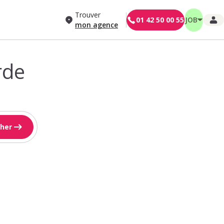
Trouver
01 42 50 00 55
JOB
mon agence
rde
her