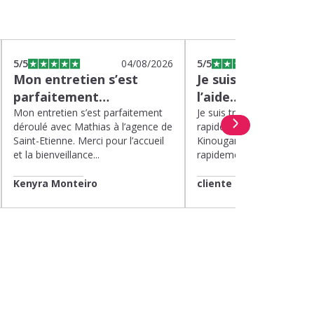
5
/5
04/08/2026
5
/5
0
Mon entretien s’est
Je suis très satisfa
parfaitement…
l’aide…
Mon entretien s’est parfaitement
Je suis très satisfaite de l’
déroulé avec Mathias à l’agence de
rapide et efficace apport
Saint-Etienne. Merci pour l’accueil
Kinougarde. On m’a répon
et la bienveillance...
rapidement et une garde..
Kenyra Monteiro
cliente