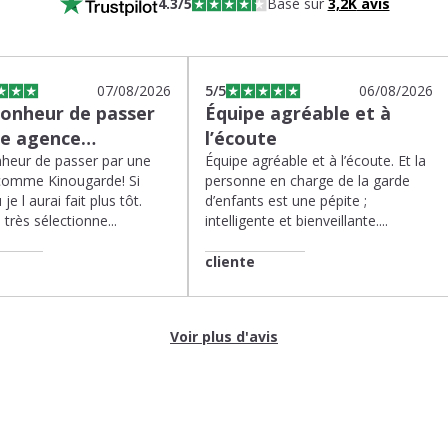
4.3
/5
Basé sur
3,2K
avis
07/08/2026
5
/5
06/08/2026
bonheur de passer
Équipe agréable et à
ne agence…
l’écoute
heur de passer par une
Équipe agréable et à l’écoute. Et la
comme Kinougarde! Si
personne en charge de la garde
 je l aurai fait plus tôt.
d’enfants est une pépite ;
très sélectionne...
intelligente et bienveillante....
cliente
Voir plus d'avis