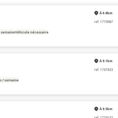
À 6.8km
ref. 1779987
/ semaine
Véhicule nécessaire
À 9.1km
ref. 1767833
s / semaine
À 9.5km
ref. 1779247