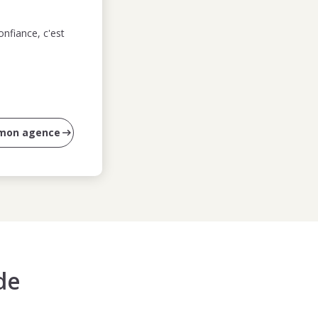
nfiance, c'est
 mon agence
de