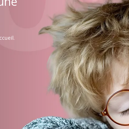
 une
cueil.