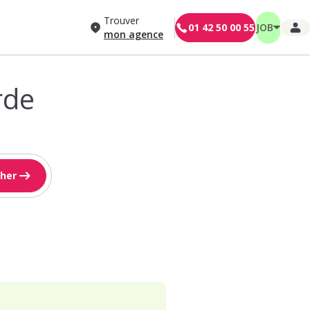
Trouver
01 42 50 00 55
JOB
mon agence
rde
her