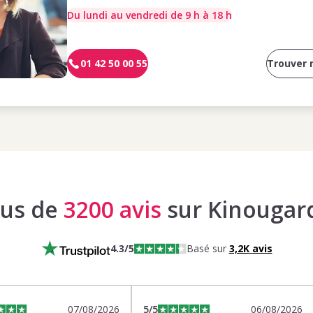
Du lundi au vendredi de 9 h à 18 h
01 42 50 00 55
Trouver
lus de
3200 avis
sur Kinougar
4.3
/5
Basé sur
3,2K
avis
07/08/2026
5
/5
06/08/2026