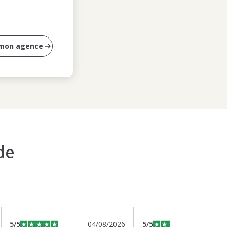
 mon agence
de
5
/5
04/08/2026
5
/5
0