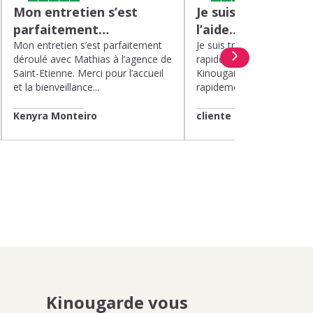
Mon entretien s’est
Je suis très satisfa
parfaitement…
l’aide…
Mon entretien s’est parfaitement
Je suis très satisfaite de l’
déroulé avec Mathias à l’agence de
rapide et efficace apport
Saint-Etienne. Merci pour l’accueil
Kinougarde. On m’a répon
et la bienveillance...
rapidement et une garde..
Kenyra Monteiro
cliente
Kinougarde vous