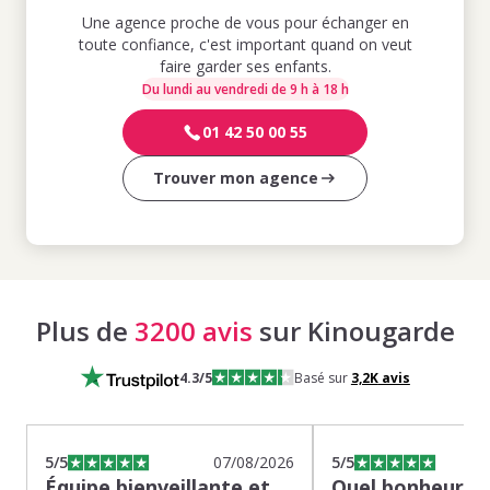
Une agence proche de vous pour échanger en
toute confiance, c'est important quand on veut
faire garder ses enfants.
Du lundi au vendredi de 9 h à 18 h
01 42 50 00 55
Trouver mon agence
Plus de
3200 avis
sur Kinougarde
4.3
/5
Basé sur
3,2K
avis
5
/5
07/08/2026
5
/5
Équipe bienveillante et
Quel bonheur de