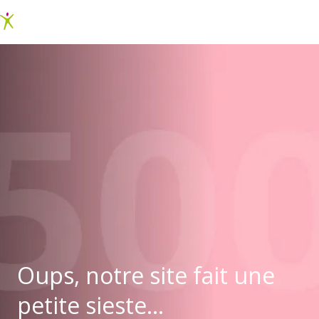
Oups, notre site fait une
petite sieste...