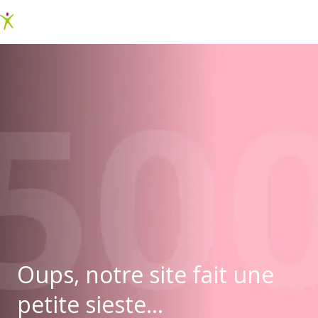
Oups, notre site fait une
petite sieste...