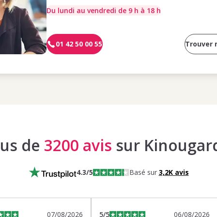
Du lundi au vendredi de 9 h à 18 h
01 42 50 00 55
Trouver
lus de
3200 avis
sur Kinougar
4.3
/5
Basé sur
3,2K
avis
07/08/2026
5
/5
06/08/2026