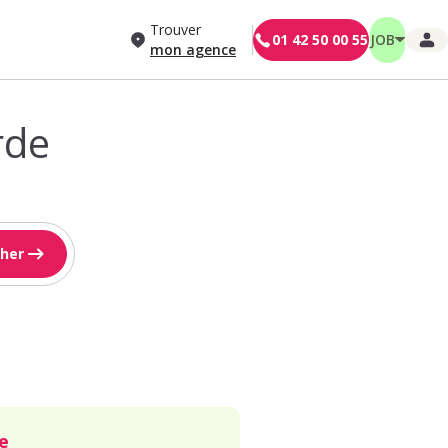
Trouver
01 42 50 00 55
JOB
mon agence
rde
her
e