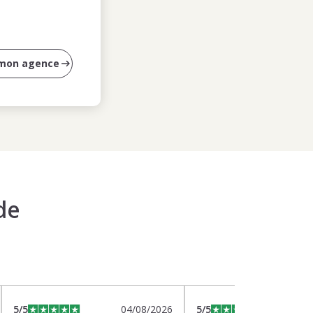
 mon agence
de
5
/5
04/08/2026
5
/5
0