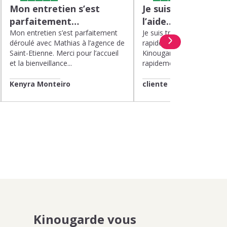
Mon entretien s’est
Je suis très satisfa
parfaitement…
l’aide…
Mon entretien s’est parfaitement
Je suis très satisfaite de l’
déroulé avec Mathias à l’agence de
rapide et efficace apport
Saint-Etienne. Merci pour l’accueil
Kinougarde. On m’a répon
et la bienveillance...
rapidement et une garde..
Kenyra Monteiro
cliente
Kinougarde vous