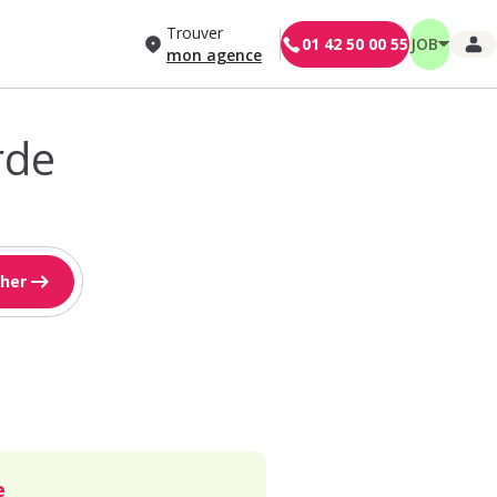
Trouver
01 42 50 00 55
JOB
mon agence
rde
her
e