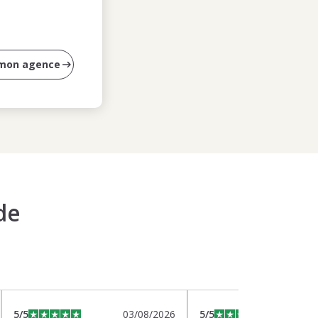
 mon agence
de
5
/5
03/08/2026
5
/5
0