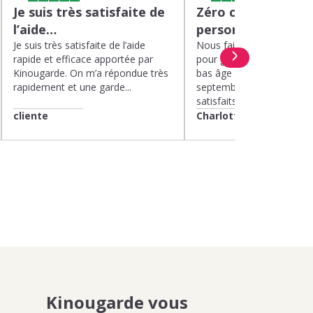
Je suis très satisfaite de
Zéro charge menta
l’aide…
personnel de quali
Je suis très satisfaite de l’aide
Nous faisons appel à Kin
rapide et efficace apportée par
pour garder nos deux enf
Kinougarde. On m’a répondue très
bas âge le mercredi depui
rapidement et une garde...
septembre 2025. Nous 
satisfaits....
cliente
Charlotte
Kinougarde vous