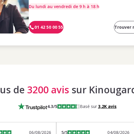
Du lundi au vendredi de 9 h à 18 h
01 42 50 00 55
Trouver
lus de
3200 avis
sur Kinougar
4.3
/5
Basé sur
3,2K
avis
06/08/2026
5
/5
04/08/2026