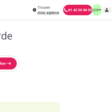
Trouver
01 42 50 00 55
JOB
mon agence
rde
her