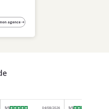
 mon agence
de
5
/5
04/08/2026
5
/5
0