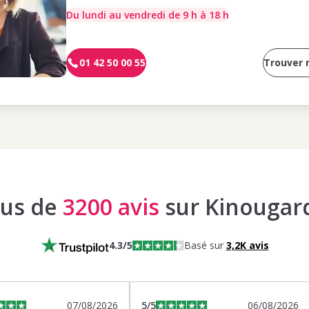
Du lundi au vendredi de 9 h à 18 h
01 42 50 00 55
Trouver
lus de
3200 avis
sur Kinougar
4.3
/5
Basé sur
3,2K
avis
07/08/2026
5
/5
06/08/2026