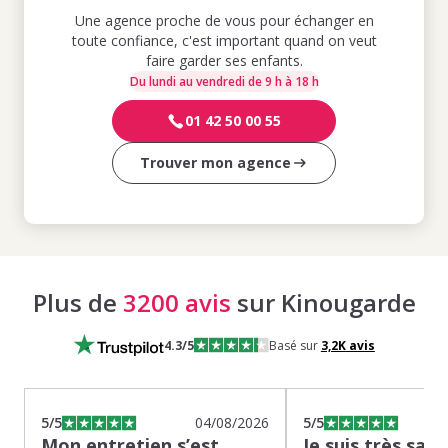
Une agence proche de vous pour échanger en
toute confiance, c'est important quand on veut
faire garder ses enfants.
Du lundi au vendredi de 9 h à 18 h
01 42 50 00 55
Trouver mon agence
Plus de
3200 avis
sur Kinougarde
4.3
/5
Basé sur
3,2K
avis
5
/5
04/08/2026
5
/5
Mon entretien s’est
Je suis très sati