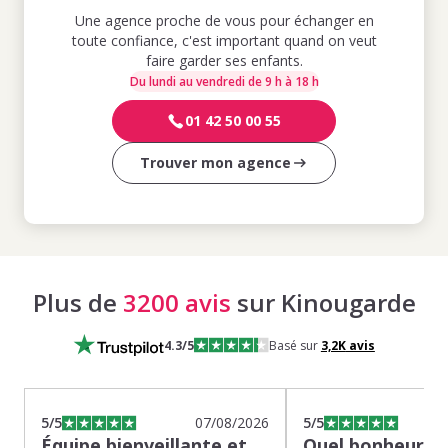
Une agence proche de vous pour échanger en
toute confiance, c'est important quand on veut
faire garder ses enfants.
Du lundi au vendredi de 9 h à 18 h
01 42 50 00 55
Trouver mon agence
Plus de
3200 avis
sur Kinougarde
4.3
/5
Basé sur
3,2K
avis
5
/5
07/08/2026
5
/5
Équipe bienveillante et
Quel bonheur de