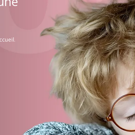
 une
cueil.