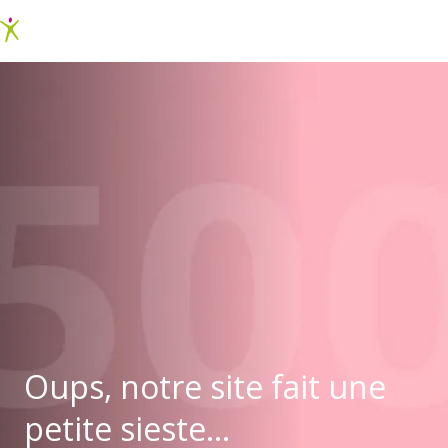
Oups, notre site fait une
petite sieste...