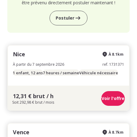
être prévenu directement postuler maintenant !
Postuler
Nice
À 8.1km
À partir du 7 septembre 2026
ref. 1731371
1 enfant, 12 ans
7 heures / semaine
Véhicule nécessaire
12,31 € brut / h
Voir l'offre
Soit 292,98 € brut / mois
Vence
À 8.7km