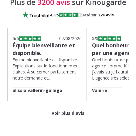
Plus de
3200 avis
sur Kinougarde
4.3
/5
Basé sur
3,2K
avis
5
/5
07/08/2026
5
/5
Équipe bienveillante et
Quel bonheur de
disponible.
par une agence
Équipe bienveillante et disponible.
Quel bonheur de pass
Explications sur le fonctionnement
agence comme Kinoug
claires. À su cerner parfaitement
j'avais su je l aurai fait
notre demande et...
L'agence très sélection
alissia vallerin-gallego
Valérie
Voir plus d'avis