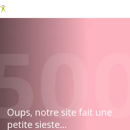
Oups, notre site fait une
petite sieste...