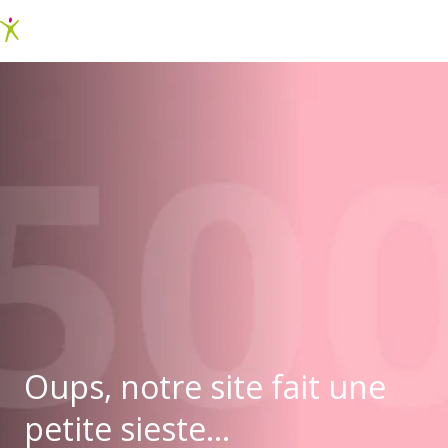
Oups, notre site fait une
petite sieste...