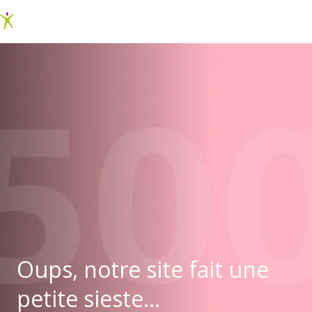
Oups, notre site fait une
petite sieste...