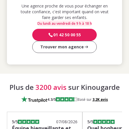
Une agence proche de vous pour échanger en
toute confiance, c'est important quand on veut
faire garder ses enfants.
Du lundi au vendredi de 9 h à 18 h
01 42 50 00 55
Trouver mon agence
Plus de
3200 avis
sur Kinougarde
4.3
/5
Basé sur
3,2K
avis
5
/5
07/08/2026
5
/5
Équipe bienveillante et
Quel bonheur de