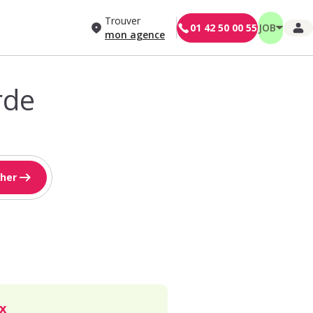
Trouver
01 42 50 00 55
JOB
mon agence
rde
her
x