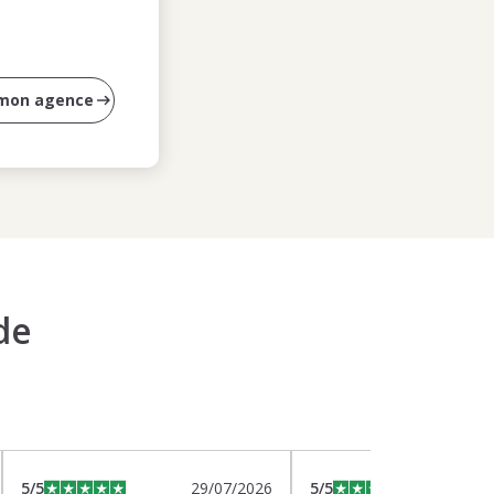
 mon agence
de
5
/5
29/07/2026
5
/5
2