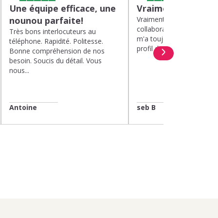
Une équipe efficace, une
Vraiment top
nounou parfaite!
Vraiment top, plus d'un a
collaboration avec Kinou
Très bons interlocuteurs au
m'a toujours proposé de 
téléphone. Rapidité. Politesse.
profil de nounou. Et lorsqu
Bonne compréhension de nos
besoin. Soucis du détail. Vous
nous...
Antoine
seb B