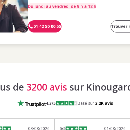
Du lundi au vendredi de 9 h à 18 h
01 42 50 00 55
Trouver
lus de
3200 avis
sur Kinougar
4.3
/5
Basé sur
3,2K
avis
03/08/2026
5
/5
01/08/2026