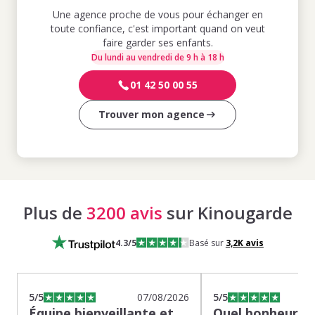
Une agence proche de vous pour échanger en
toute confiance, c'est important quand on veut
faire garder ses enfants.
Du lundi au vendredi de 9 h à 18 h
01 42 50 00 55
Trouver mon agence
Plus de
3200 avis
sur Kinougarde
4.3
/5
Basé sur
3,2K
avis
5
/5
07/08/2026
5
/5
Équipe bienveillante et
Quel bonheur de