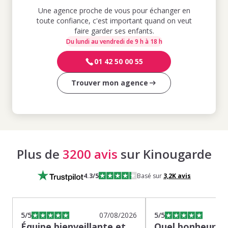
Une agence proche de vous pour échanger en
toute confiance, c'est important quand on veut
faire garder ses enfants.
Du lundi au vendredi de 9 h à 18 h
01 42 50 00 55
Trouver mon agence
Plus de
3200 avis
sur Kinougarde
4.3
/5
Basé sur
3,2K
avis
5
/5
07/08/2026
5
/5
Équipe bienveillante et
Quel bonheur de