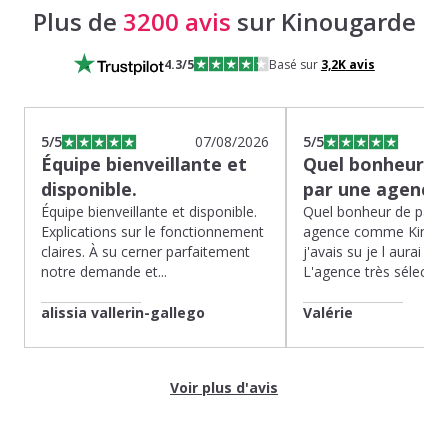
Plus de
3200 avis
sur Kinougarde
4.3
/5
Basé sur
3,2K
avis
5
/5
07/08/2026
5
/5
Équipe bienveillante et
Quel bonheur de
disponible.
par une agence
Équipe bienveillante et disponible.
Quel bonheur de pass
Explications sur le fonctionnement
agence comme Kinoug
claires. À su cerner parfaitement
j'avais su je l aurai fait
notre demande et...
L'agence très sélection
alissia vallerin-gallego
Valérie
Voir plus d'avis