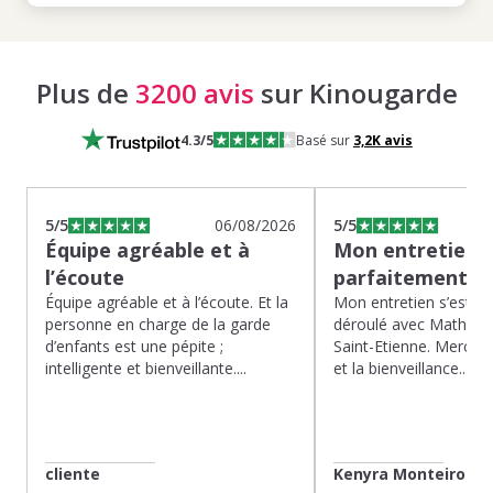
Plus de
3200 avis
sur Kinougarde
4.3
/5
Basé sur
3,2K
avis
5
/5
06/08/2026
5
/5
Équipe agréable et à
Mon entretien s
l’écoute
parfaitement…
Équipe agréable et à l’écoute. Et la
Mon entretien s’est p
personne en charge de la garde
déroulé avec Mathias 
d’enfants est une pépite ;
Saint-Etienne. Merci po
intelligente et bienveillante....
et la bienveillance...
cliente
Kenyra Monteiro