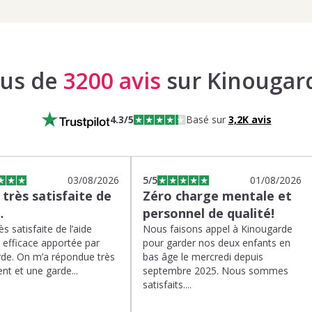
lus de
3200 avis
sur Kinougar
4.3
/5
Basé sur
3,2K
avis
03/08/2026
5
/5
01/08/2026
s très satisfaite de
Zéro charge mentale et
…
personnel de qualité!
rès satisfaite de l’aide
Nous faisons appel à Kinougarde
t efficace apportée par
pour garder nos deux enfants en
de. On m’a répondue très
bas âge le mercredi depuis
nt et une garde...
septembre 2025. Nous sommes
satisfaits....