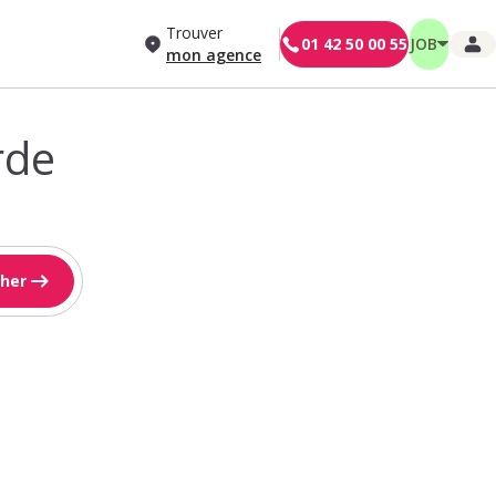
Trouver
01 42 50 00 55
JOB
mon agence
rde
her