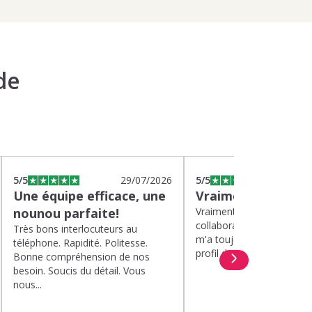
de
5
/5
29/07/2026
5
/5
2
Une équipe efficace, une
Vraiment top
nounou parfaite!
Vraiment top, plus d'un a
collaboration avec Kinou
Très bons interlocuteurs au
m'a toujours proposé de 
téléphone. Rapidité. Politesse.
profil de nounou. Et lorsqu
Bonne compréhension de nos
besoin. Soucis du détail. Vous
nous...